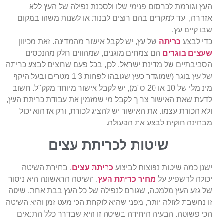
העץ וגורמת לכרסום פנימי שלו ולסכנת נפילה של העץ ללא
אזהרה, ועד למקרים בהם רוצים לבנות או לשנות משהו במקום
שבו קיים עץ.
כדי לבצע
כריתה
של עץ, יש לקבל אישור מהמדינה. זאת מכיוון
שעצים בוגרים
הם צמחים מוגנים, שמהווים חלק מהנכסים
הסביבתיים של מדינת ישראל. לכן, בכל פעם שרוצים לבצע כריתה
של עץ בוגר (שמוגדר כעץ שגובהו לפחות 1.3 מטרים ובעל היקף
מינימלי של 10 או 20 ס"מ), יש לקבל אישור מיוחד מקק"ל. חשוב
לדעת שאת האישור צריך לקבל מי שמזמין את עבודת כריתת העץ,
ולא הכורת עצמו. את האישור יש להציג לכורת, ורק אז הוא יכול
מבחינה חוקית לבצע את הפעולה.
שיטות לכריתת עצים
ישנן כמה שיטות נפוצות לביצוע
כריתת עצים
. בחירת השיטה
יכולה להשפיע על
מחיר כריתת העץ
. השיטה הראשונה היא ניסור
של גזע העץ מלמטה, שגורם לנפילה של כל העץ בבת אחת. שיטה
זו נחשבת לזולה יותר, מפני שהיא לוקחת הכי מעט זמן והיא השיטה
הכי פשוטה. הבעיה היחידה בשיטה זו היא שבדרך כלל התנאים