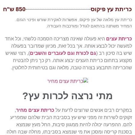
כריתת עץ פיקוס
850 ש"ח
כריתת עץ מלאה של עץ פיקוס, אפשרות לאקירת שורש ופינוי הגזם.
המחיר משתנה בהתאם לגודל ומורכבות העבודה.
כ
ריתת עצים
היא פעולה שאינה מצריכה הסמכה כלשהי, וכל אחד
למעשה יכול לבצע אותה. אך בכל זאת, מכיוון שמדובר בפעולה
שיש בה סיכון רב (
גם לכורת וגם לעוברים והשבים
), רצוי שאיש
מקצוע בתחום כריתת העצים יבצע אותה. רק כך ניתן להבטיח
שהכריתה תתבצע בצורה טובה, מלאה וגם בטיחותית לחלוטין.
מתי נרצה לכרות עץ?
במקרים רבים אנשים שרוצים לדעת על
כריתת עצים מחיר
,
זקוקים לשירות זה מפני שיש עץ בסביבת הבית שלהם שמפריע
להם. ההפרעה יכולה להיות ממגוון סיבות, החל מעץ שנמצא
בסכנת קריסה ומסכן את מי שנמצא בסביבתו, מחלה שבה חולה