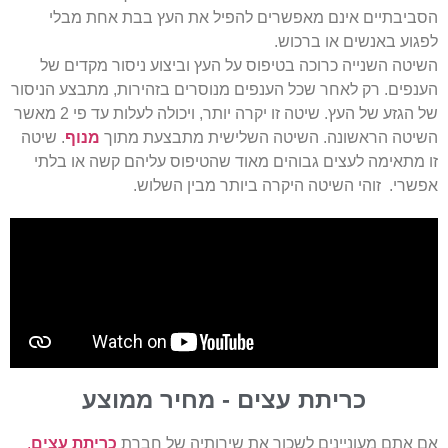
הסביבתיים אינם מאפשרים להפיל את העץ בבת אחת מבלי
לפגוע באנשים או ברכוש.
השיטה השנייה כרוכה בטיפוס על העץ וביצוע ניסור מקדים של
הענפים. רק לאחר שכל הענפים מנוסרים בזהירות, מתבצע הניסור
של הגזע של העץ. שיטה זו יקרה יותר, ויכולה לעלות עד פי 2 מאשר
השיטה הראשונה. השיטה השלישית מתבצעת מתוך
מנוף
. שיטה
זו מתאימה לעצים גבוהים מאוד שהטיפוס עליהם קשה או בלתי
אפשרי. זוהי השיטה היקרה ביותר מבין השלוש.
כריתת עצים - מחיר ממוצע
אם אתם מעוניינים לשכור את שירותיה של חברת
כריתת עצים
,