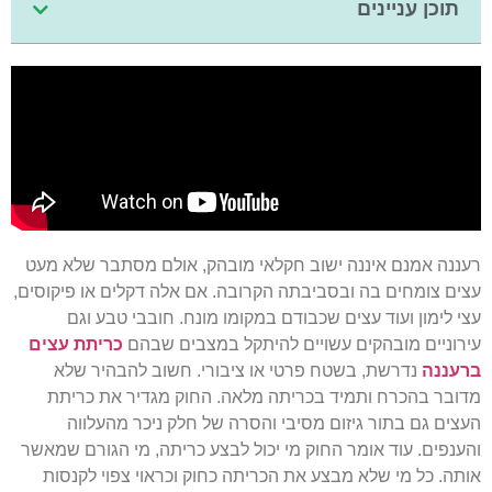
תוכן עניינים
רעננה אמנם איננה ישוב חקלאי מובהק, אולם מסתבר שלא מעט
עצים צומחים בה ובסביבתה הקרובה. אם אלה דקלים או פיקוסים,
עצי לימון ועוד עצים שכבודם במקומו מונח. חובבי טבע וגם
עירוניים מובהקים עשויים להיתקל במצבים שבהם
כריתת עצים
ברעננה
נדרשת, בשטח פרטי או ציבורי. חשוב להבהיר שלא
מדובר בהכרח ותמיד בכריתה מלאה. החוק מגדיר את כריתת
העצים גם בתור גיזום מסיבי והסרה של חלק ניכר מהעלווה
והענפים. עוד אומר החוק מי יכול לבצע כריתה, מי הגורם שמאשר
אותה. כל מי שלא מבצע את הכריתה כחוק וכראוי צפוי לקנסות