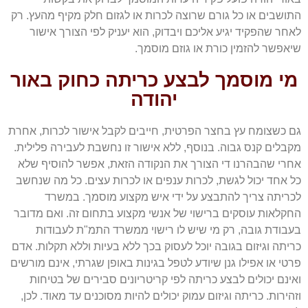
התושבים או כל גורם שרוצה לכרות או לגזום חלק מקיף מהעץ. רק
לאחר שהפקיד יגיע אליכם ויבדוק, הוא יעניק לפי הצורך אישור
שיאפשר להזמין כורת או גוזם מוסמך.
מי מוסמך לבצע כריתה כחוק באור
יהודה
גם כשצומח עץ בחצר הפרטית, חייבים לקבל אישור לכרות, אחרת
מקבלים קנס גבוה. בנוסף, ללא אישור זו נחשבת לעבירה פלילית.
אחרי שהבהרנו די הצורך את הנקודה הזאת, אפשר להוסיף שלא
כל אחד יכול לגשת, לכרות ענפים או לכרות עצים. כל מה שנחשב
לכריתה צריך להתבצע על ידי איש מקצוע מוסמך. במשרד
החקלאות עוסקים ברישוי של אנשי מקצוע בתחום זה. ואם מדובר
בעבודת גובה, רק מי שיש לו רישוי ממשרד התמ"ת לעבודות
כריתה וגיזום בגובה יוכל לעסוק בכך ללא בעיות וללא תקלות. אדם
פרטי או אפילו גנן שיודע לטפל בגינות באופן שגרתי, אינם מורשים
ואינם יכולים לבצע כריתה לפי קריטריונים סבירים של בטיחות
וזהירות. כריתה וגיזום עמוק יכולים להיות מסוכנים עד מאוד. לכן,