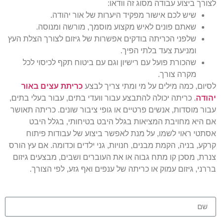
לצורך ביצוע עבודה מסוג זה וודאו:
שיש לכם אישור מפקיד היערות של אור יהודה.
שאתם פונים לאיש מקצוע מוסמך, מורשה ומנוסה.
שלפני הכריתה בודקים אפשרות של גיזום לצורך הצלת העץ
ומניעת צעד בלתי הפיך.
שהכורת פועל עם רישיון וגם עם ביטוח תקף לכיסוי לכל
מקרה צורך.
לסיום, כמה מילים על מי ומתי צריך לבצע
כריתת עצים באור
יהודה
. כריתה יכולה להתבצע עבור וועדי בתים, עבור בעלי בתים,
עבור מוסדות, אנשים פרטיים או גופי ציבור שונים. כריתה תאושר
אם היא מחויבת המציאות בגלל היבט בטיחותי, בגלל היבט
אסתטי ראוי לשמו, על מנת לאפשר ביצוע של עבודות פיתוח
קרקע, בניה, הקמת מבנים, חנויות, גני ילדים וכדומה. אם עץ הורס
צנרת, מסכן קו מתח גבוה או את העוברים ושבים, מבצעים גיזום
בררני, גיזום עמוק או כריתה של ענפים ואף גזע, לפי הצורך.