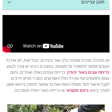
תוכן עניינים
עץ מלבלב מכניס שמחה בלב ואור בעיניים. ובכל זאת, לא את כל
העצים אפשר להשאיר על מקומם. במצבים רבים יש צורך לבצע
כריתת עצים באור יהודה
, כריתת ענפים כאלה ואחרים, גיזום
עמוק ולפעמים אף עקירה כולל השורשים. נסביר מדוע חייבים
לקבל אישור לפני פעולה כזאת ואת מי אפשר להזמין בראש שקט,
לצורך ביצוע
גיזום מקצועי
או כריתה באור יהודה והסביבה.