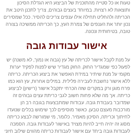
טעות או כל סטייה מהתוכנית של הביצוע היא הגדלת הסיכון
ותוצאות לא רצויות. במיוחד בעצים גבוהים, צריך לתכנן היטב את
הכריתה ולהחליט תחילה אילו ענפים צריכים להסיר. ככל שמסירים
נכון יותר את הענפים של צמרת העץ, כך הכריתה ממשיכה בצורה
טובה, בטיחותית ונכונה.
אישור עבודות גובה
על מנת לקבל אישור לכריתה של עץ (גבוה או נמוך, לא משנה) יש
לפעול כפי שמגדיר החוק. החוק מגדיר שיש לפנות לפקיד יערות
מקומי על מנת שיתיר במידת האפשר את ביצוע הכריתה. כריתה
ללא אישור נחשבת לעבירה פלילית. במילים אחרות, עץ הוא כמו
פרח מוגן ורק במקרים שזה הכרחי יתקבל אישור (רישיון) לביצוע
כריתה. אך מה שלא פחות חשוב לגבי כריתת עצים גבוהים זה
שמדובר בעבודת גובה. עבודות שמתבצעות בגובה רב הן
מורכבות מעצם טבען. כאשר מוסיפים לכך שימוש בכלים שנועדו
לחיתוך וכריתה, הסיכון מאמיר. כלומר, מי שמורשה לבצע כריתה
מסוג זה יהיה חייב להיות מצויד באישור לעבודות גובה. הסמכה
לעבודות גובה ביחד עם אישור לעבודות כריתה מהווים שילוב חיוני