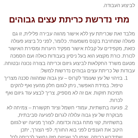
לביצוע העבודה.
מתי נדרשת כריתת עצים גבוהים
מלבד זאת שכריתת עץ ללא אישור מהווה עבירה פלילית, זו גם
פעולה שמחויבת בקנס משמעותי. כלומר, לפני כל ביצוע פעולה
כזאת, מקפידים על קבלת אישור מפקיד היערות ומסירת האישור
לכורת. כורת מקצוע הוא בעל ניסיון בעבודות כאלה ועם הסמכה
מטעם משרד החקלאות לביצוע גיזום וכריתה בצורה נכונה ובטוחה.
עבודות של כריתת עצים גבוהים נדרשות למשל:
בזיהוי של עץ שעומד לקרוס – עץ גבוה שמהווה סכנה מצריך
טיפול. במידת האפשר, ניתן לגזום חלק מהעץ ואף להקים
תמיכות חזקות. אם זה לא מספיק, צריך לבצע עוד גיזום ואף
לכרות.
פגיעה בתשתיות, עמודי חשמל וציוד תקשורת – צמיחה לא
מבוקרת של עץ גבוה עלולה לגרום לפגיעה סביבתית,
בתשתיות, קווי מתח גבוה וכדומה. לצורך מניעה יש לגזום
היטב את הענפים לפני בוא החורף. לפי הצורך, יתכן
שתידרש כריתה. שימו לב שגיזום חזק נחשב לכריתה לכל