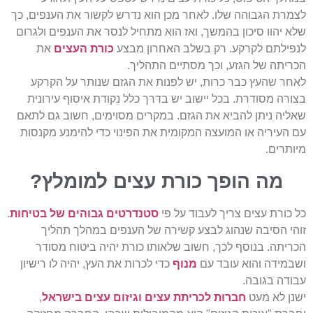
לצמרת הגבוהה שלו. לאחר מכן הוא נדרש לקשור את הענפים, כך
שלא יהוו סיכון בהמשך, ואז הוא מתחיל לנסר את הענפים ולגרום
לנפילתם לקרקע. רק בשלב האחרון מבצע
כורת העצים
את
הכריתה של הגזע, וכך מסתיים התהליך.
לאחר שהעץ כבר כרות, יש לפנות את הגזם שנותר על הקרקע
בצורה מסודרת. בכל יישוב יש בדרך כלל נקודת איסוף עירונית
שאליה ניתן להביא את הגזם. במקרים מסוימים, חשוב גם לתאם
עם העיריה או המועצה המקומית את הפינוי כדי להימנע מקנסות
מיותרים.
מה הופך כורת עצים למומלץ?
כל כורת עצים צריך לעבוד על פי
סטנדרטים גבוהים של בטיחות
.
זוהי הסיבה שנהוג לבצע קשירה של הענפים במהלך תהליך
הכריתה. בנוסף לכך, חשוב שלאותו כורת יהיה ביטוח מסודר
ושבמידה והוא עובד עם
מנוף
כדי לכרות את העץ, יהיה לו רישיון
עבודה בגובה.
ישנן לא מעט
חברות לכריתת עצים וגיזום עצים בישראל
,