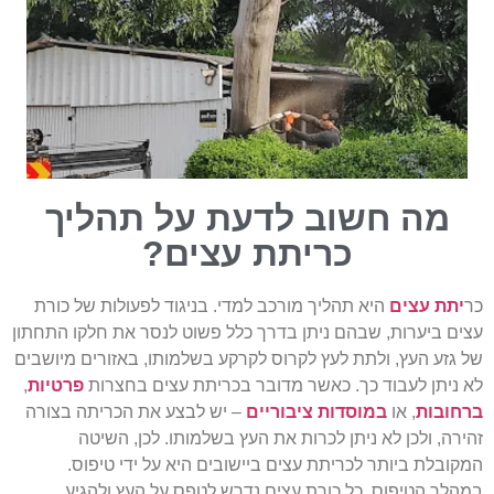
מה חשוב לדעת על תהליך
כריתת עצים?
כר
יתת עצים
היא תהליך מורכב למדי. בניגוד לפעולות של כורת
עצים ביערות, שבהם ניתן בדרך כלל פשוט לנסר את חלקו התחתון
של גזע העץ, ולתת לעץ לקרוס לקרקע בשלמותו, באזורים מיושבים
לא ניתן לעבוד כך. כאשר מדובר בכריתת עצים בחצרות
פרטיות
,
ברחובות
, או
במוסדות ציבוריים
– יש לבצע את הכריתה בצורה
זהירה, ולכן לא ניתן לכרות את העץ בשלמותו. לכן, השיטה
המקובלת ביותר לכריתת עצים ביישובים היא על ידי טיפוס.
במהלך הטיפוס, כל כורת עצים נדרש לטפס על העץ ולהגיע