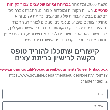
ה
בכריתה וגיזום של עצים עבור לקוחות
ם
, רשויות מקומיות ומוסדות ציבוריים. החברה צברה ניסיון
ם בביצוע עבודות של גיזום עצים וכריתת עצים, והיא
 צוותים מקצועיים, אמינים ומנוסים לצורך זה. החברה
כריתת עצים רק במקומות בהם הונפק אישור חוקי לכך,
שוב שאם אתם מעוניינים לשכור את שירותיה, תבצעו באופן
את כל תהליך קבלת טופס אישור כריתת עצים.
ישורים שתוכלו להוריד טופס
בקשה לרישיון כריתת עצים
https://www.moag.gov.il/Procedures/Documents/tofes_krit
https://www.gov.il/he/departments/guides/forestry_
chapterI