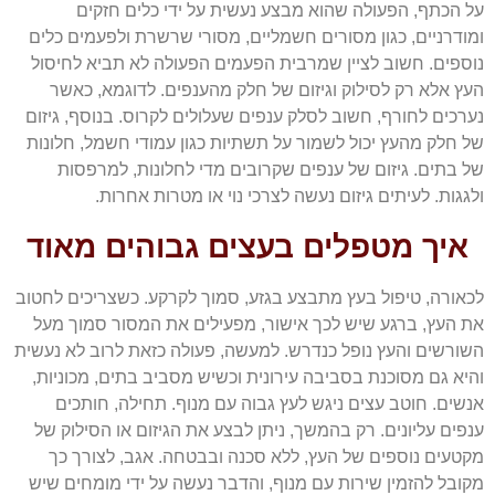
על הכתף, הפעולה שהוא מבצע נעשית על ידי כלים חזקים
ומודרניים, כגון מסורים חשמליים, מסורי שרשרת ולפעמים כלים
נוספים. חשוב לציין שמרבית הפעמים הפעולה לא תביא לחיסול
העץ אלא רק לסילוק וגיזום של חלק מהענפים. לדוגמא, כאשר
נערכים לחורף, חשוב לסלק ענפים שעלולים לקרוס. בנוסף, גיזום
של חלק מהעץ יכול לשמור על תשתיות כגון עמודי חשמל, חלונות
של בתים. גיזום של ענפים שקרובים מדי לחלונות, למרפסות
ולגגות. לעיתים גיזום נעשה לצרכי נוי או מטרות אחרות.
איך מטפלים בעצים גבוהים מאוד
לכאורה, טיפול בעץ מתבצע בגזע, סמוך לקרקע. כשצריכים לחטוב
את העץ, ברגע שיש לכך אישור, מפעילים את המסור סמוך מעל
השורשים והעץ נופל כנדרש. למעשה, פעולה כזאת לרוב לא נעשית
והיא גם מסוכנת בסביבה עירונית וכשיש מסביב בתים, מכוניות,
אנשים. חוטב עצים ניגש לעץ גבוה עם מנוף. תחילה, חותכים
ענפים עליונים. רק בהמשך, ניתן לבצע את הגיזום או הסילוק של
מקטעים נוספים של העץ, ללא סכנה ובבטחה. אגב, לצורך כך
מקובל להזמין שירות עם מנוף, והדבר נעשה על ידי מומחים שיש