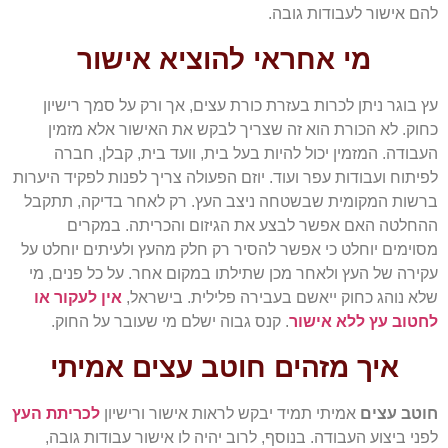
להם אישור לעבודות גובה.
מי אחראי להוציא אישור
עץ בוגר ניתן לכרות בעזרת כורת עצים, אך ורק על סמך רישיון
כחוק. לא הכורת הוא זה שצריך לבקש את האישור אלא מזמין
העבודה. המזמין יכול להיות בעל בית, וועד בית, קבלן, חברה
לפיתוח ועבודות עפר ועוד. יוזם הפעולה צריך לפנות לפקיד היערות
ברשות המקומית שבשטחה ניצב העץ. רק לאחר בדיקה, תתקבל
ההחלטה האם אפשר לבצע את הגיזום והכריתה. במקרים
מסוימים יוחלט כי אפשר להסיר רק חלק מהעץ ולעיתים יוחלט על
עקירה של העץ ולאחר מכן שתילתו במקום אחר. על כל פנים, מי
שלא נוהג כחוק ייאשם בעבירה פלילית. בישראל,
אין לעקור או
לחטוב עץ ללא אישור
. קנס גבוה ישלם מי שעובר על החוק.
איך מזהים חוטב עצים אמיתי
חו
טב עצים
אמיתי תמיד יבקש לראות אישור ורישיון
לכריתת העץ
לפני ביצוע העבודה. בנוסף, לרוב יהיה לו אישור עבודות גובה,