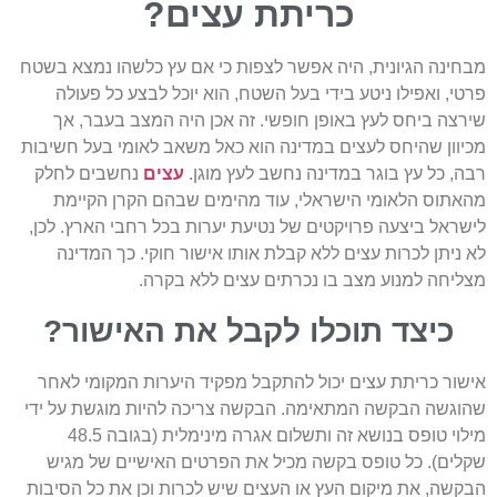
כריתת עצים?
בחינה הגיונית, היה אפשר לצפות כי אם עץ כלשהו נמצא בשטח
רטי, ואפילו ניטע בידי בעל השטח, הוא יוכל לבצע כל פעולה
ירצה ביחס לעץ באופן חופשי. זה אכן היה המצב בעבר, אך
כיוון שהיחס לעצים במדינה הוא כאל משאב לאומי בעל חשיבות
בה, כל עץ בוגר במדינה נחשב לעץ מוגן.
עצים
נחשבים לחלק
האתוס הלאומי הישראלי, עוד מהימים שבהם הקרן הקיימת
ישראל ביצעה פרויקטים של נטיעת יערות בכל רחבי הארץ. לכן,
א ניתן לכרות עצים ללא קבלת אותו אישור חוקי. כך המדינה
צליחה למנוע מצב בו נכרתים עצים ללא בקרה.
כיצד תוכלו לקבל את האישור?
ישור כריתת עצים יכול להתקבל מפקיד היערות המקומי לאחר
הוגשה הבקשה המתאימה. הבקשה צריכה להיות מוגשת על ידי
מילוי טופס בנושא זה ותשלום אגרה מינימלית (בגובה 48.5
קלים). כל טופס בקשה מכיל את הפרטים האישיים של מגיש
בקשה, את מיקום העץ או העצים שיש לכרות וכן את כל הסיבות