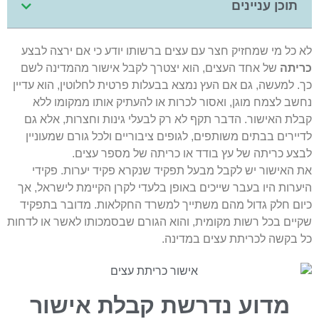
תוכן עניינים
לחצו להתקשרות
א כל מי שמחזיק חצר עם עצים ברשותו יודע כי אם ירצה לבצע
ריתה
של אחד העצים, הוא יצטרך לקבל אישור מהמדינה לשם
ך. למעשה, גם אם העץ נמצא בבעלות פרטית לחלוטין, הוא עדיין
חשב לצמח מוגן, ואסור לכרות או להעתיק אותו ממקומו ללא
בלת האישור. הדבר תקף לא רק לבעלי גינות וחצרות, אלא גם
דיירים בבתים משותפים, לגופים ציבוריים ולכל גורם שמעוניין
בצע כריתה של עץ בודד או כריתה של מספר עצים.
ת האישור יש לקבל מבעל תפקיד שנקרא פקיד יערות. פקידי
יערות היו בעבר שייכים באופן בלעדי לקרן הקיימת לישראל, אך
יום חלק גדול מהם משתייך למשרד החקלאות. מדובר בתפקיד
קיים בכל רשות מקומית, והוא הגורם שבסמכותו לאשר או לדחות
ל בקשה לכריתת עצים במדינה.
מדוע נדרשת קבלת אישור