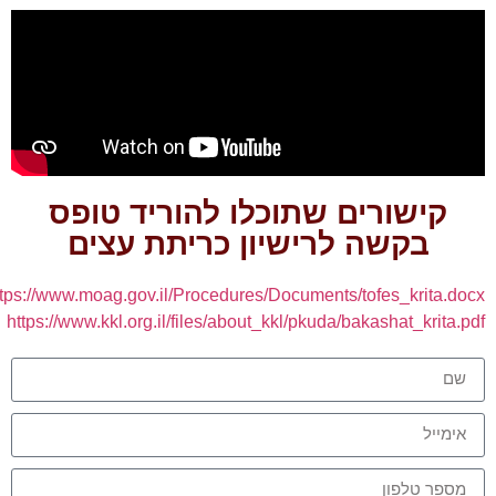
קישורים שתוכלו להוריד טופס
בקשה לרישיון כריתת עצים
https://www.moag.gov.il/Procedures/Documents/tofes_krita.doc
https://www.kkl.org.il/files/about_kkl/pkuda/bakashat_krita.pd