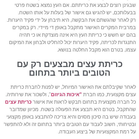
בגינן רוצים לבצע את כריתתם. אם העץ נמצא בשטח פרטי
בעלותכם, יש להגיש גם אישור של בעלות על אותו השטח.
ק לאחר שהגשתם את הבקשה, היא תיבחן על ידי פקיד היערות.
מרבית המקרים האישור מתקבל באופן די מיידי. רק במקרים
הם יש חשש כי כריתת העץ היא אינה מוצדקת או כי תהיה
תנגדות לכריתה, פקיד היערות יכול להחליט ולבחון את המיקום
צמו, בטרם הוא מקבל החלטה בנושא.
כריתת עצים מבצעים רק עם
הטובים ביותר בתחום
אחר שקיבלתם את האישור המיוחל, יש לפנות לחברת כריתת
צים מקצועית, כמו חברת
"איכות הגיזום
", ולשכור את שירותיה.
ל חברה מקצועית בתחום תבקש לראות את אישור
כריתת עצים
התקבל, בטרם היא תבצע את הפעולה בשטח. מכיוון שמדובר
עבודה שיש בה סיכון מסוים והיא צריכה להתבצע באופן מקצועי
בטיחותי, חשוב לעבוד עם הטובים ביותר בתחום זה ולא להתפשר
ל רמת המקצועיות של ביצוע העבודה.