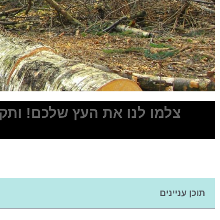
צלמו לנו את העץ שלכם! ותקבל
חייגו עכשיו !
0527761004
לחץ כאן
תוכן עניינים