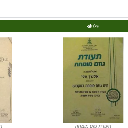
שלח
תעודת גוזם מומחה
תע