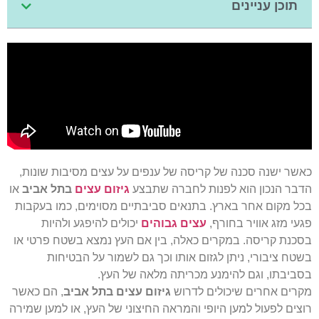
תוכן עניינים
כאשר ישנה סכנה של קריסה של ענפים על עצים מסיבות שונות,
הדבר הנכון הוא לפנות לחברה שתבצע
גיזום עצים
בתל אביב
או
בכל מקום אחר בארץ. בתנאים סביבתיים מסוימים, כמו בעקבות
פגעי מזג אוויר בחורף,
עצים גבוהים
יכולים להיפגע ולהיות
בסכנת קריסה. במקרים כאלה, בין אם העץ נמצא בשטח פרטי או
בשטח ציבורי, ניתן לגזום אותו וכך גם לשמור על הבטיחות
בסביבתו, וגם להימנע מכריתה מלאה של העץ.
מקרים אחרים שיכולים לדרוש
גיזום עצים בתל אביב
, הם כאשר
רוצים לפעול למען היופי והמראה החיצוני של העץ, או למען שמירה