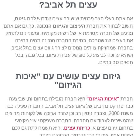
עצים תל אביב?
אם אתם בעלי חצר פרטית שיש בה עצים שדרוש להם
גיזום
,
חשוב לבחור את חברת
העיצוב והגיזום הנכונה
. כך גם אם אתם
נציגים של חברה מסוימת או של רשות מקומית, ומעוניינים לתחזק
את העצים שבשטחכם. בחירת החברה הנכונה תהיה בחירה
בחברה שמחזיקה צוותים מנוסים לצורך גיזום עצים בתל אביב,
ושהיא ערוכה לביצוע כל סוג של עבודת גיזום, בכל גובה ובכל
תנאים סביבתיים.
גיזום עצים עושים עם "איכות
הגיזום"
חברת
"איכות הגיזום"
היא חברה מובילה בתחום זה, שביצעה
כבר פרויקטים רבים של גיזום עצים תל אביב. החברה פעילה כבר
משנת 2000, וצברה ניסיון רב וכן שורה ארוכה של לקוחות מרוצים
שממשיכים לעבוד עם החברה. החברה מעניקה ייעוץ מקצועי
בתחום גיזום עצים או
כריתת עצים
, והיא תשמח לתת גם לכם
שירות אמין ואיכותי בסטנדרטים הגבוהים ביותר.