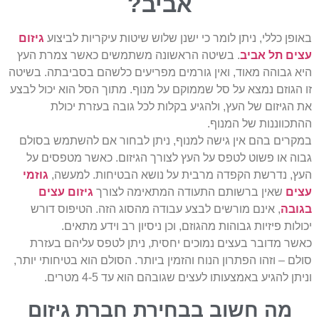
אביב?
באופן כללי, ניתן לומר כי ישנן שלוש שיטות עיקריות לביצוע
גיזום
עצים תל אביב
. בשיטה הראשונה משתמשים כאשר צמרת העץ
היא גבוהה מאוד, ואין גורמים מפריעים כלשהם בסביבתה. בשיטה
זו הגוזם נמצא על סל שממוקם על מנוף. מתוך הסל הוא יכול לבצע
את הגיזום של העץ, ולהגיע בקלות לכל גובה בעזרת יכולת
ההתכווננות של המנוף.
במקרים בהם אין גישה למנוף, ניתן לבחור אם להשתמש בסולם
גבוה או פשוט לטפס על העץ לצורך הגיזום. כאשר מטפסים על
העץ, נדרשת הקפדה מרבית על נושא הבטיחות. למעשה,
גוזמי
עצים
שאין ברשותם התעודה המתאימה לצורך
גיזום עצים
בגובה
, אינם מורשים לבצע עבודה מהסוג הזה. הטיפוס דורש
יכולות פיזיות גבוהות מהגוזם, וכן ניסיון רב וידע מתאים.
כאשר מדובר בעצים נמוכים יחסית, ניתן לטפס עליהם בעזרת
סולם – וזהו הפתרון הנוח והזמין ביותר. הסולם הוא בטיחותי יותר,
וניתן להגיע באמצעותו לעצים שגובהם הוא עד 4-5 מטרים.
מה חשוב בבחירת חברת גיזום