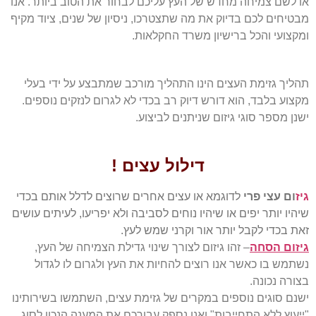
או לשם צמיחה מחדש של העץ עליכם לבחור את הטוב ביותר. אנו
מבטיחים לכם בדיוק את מה שתצטרכו, ניסיון של שנים, ציוד מקיף
ומקצועי והכל ברישיון משרד החקלאות.
תהליך גזימת העצים הינו התהליך מורכב שמתבצע על ידי בעלי
מקצוע בלבד, הוא דורש דיוק רב בכדי לא לגרום לנזקים נוספים.
ישנן מספר סוגי גיזום שניתנים לביצוע.
דילול עצים !
גיז
ום עצי פרי
לדוגמא או עצים אחרים שרוצים לדלל אותם בכדי
שיהיו יותר יפים או שיהיו נוחים לסביבה ולא יפריעו, לעיתים עושים
זאת בכדי לקבל יותר אור וקרני שמש לעץ.
גיזום הסחה
– זהו גיזום לצורך שינוי גדילת הצמיחה של העץ,
נשתמש בו כאשר אנו רוצים להחיות את העץ ולגרום לו לגדול
בצורה נכונה.
ישנם סוגים נוספים במקרים של גזימת עצים, השתמשו בשירותינו
"ייעוץ ללא התחייבות" ואנו נספק עבורכם את המענה הנכון לסוג