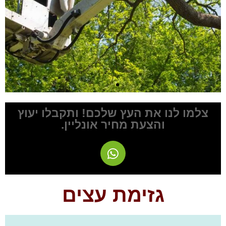
לשיחת יעוץ חינם חייגו
צלמו לנו את העץ שלכם! ותקבלו יעוץ
והצעת מחיר אונליין.
0527761004
לחצו להתקשרות
גזימת עצים